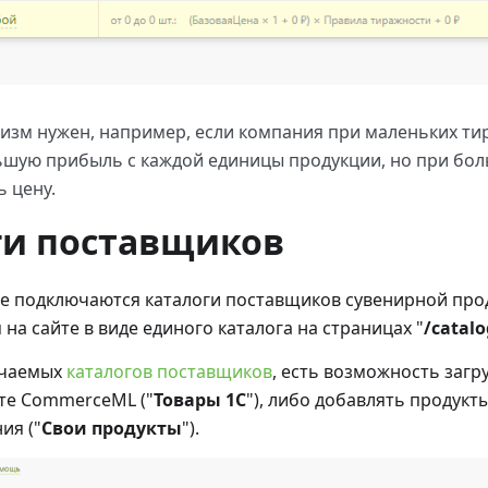
изм нужен, например, если компания при маленьких ти
ьшую прибыль с каждой единицы продукции, но при бо
ь цену.
ги поставщиков
е подключаются каталоги поставщиков сувенирной про
 на сайте в виде единого каталога на страницах "
/catalo
ючаемых
каталогов поставщиков
, есть возможность загр
ате CommerceML ("
Товары 1С
"), либо добавлять продукт
ия ("
Свои продукты
").