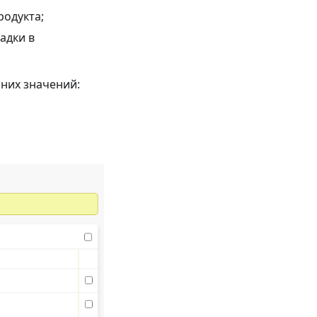
родукта;
адки в
 них значений: