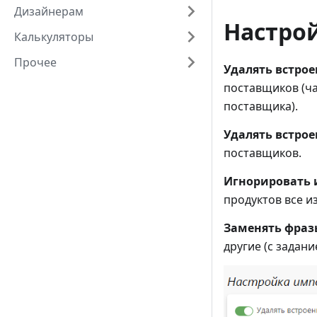
Дизайнерам
Настро
Калькуляторы
Прочее
Удалять встро
поставщиков (ча
поставщика).
Удалять встро
поставщиков.
Игнорировать 
продуктов все и
Заменять фраз
другие (с задан