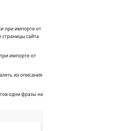
ки при импорте от
е страницы сайта
 при импорте от
далять из описания
ктов одни фразы на