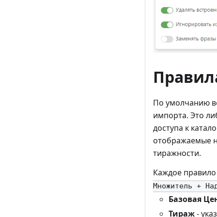
Правил
По умолчанию в
импорта. Это л
доступа к катал
отображаемые н
тиражности.
Каждое правило
Множитель + На
Базовая Це
Тираж
- ука