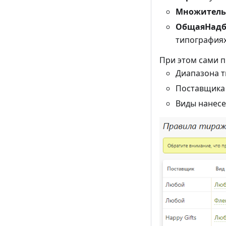
Множитель
ОбщаяНадб
типографиях
При этом сами п
Диапазона т
Поставщика 
Виды нанесе