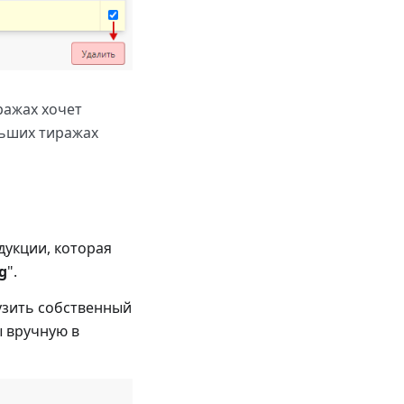
ражах хочет
льших тиражах
дукции, которая
g
".
узить собственный
ы вручную в