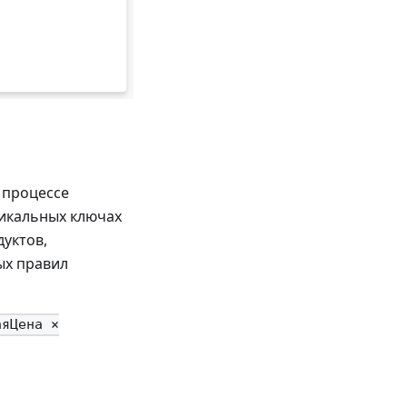
 процессе
никальных ключах
дуктов,
ых правил
аяЦена ×