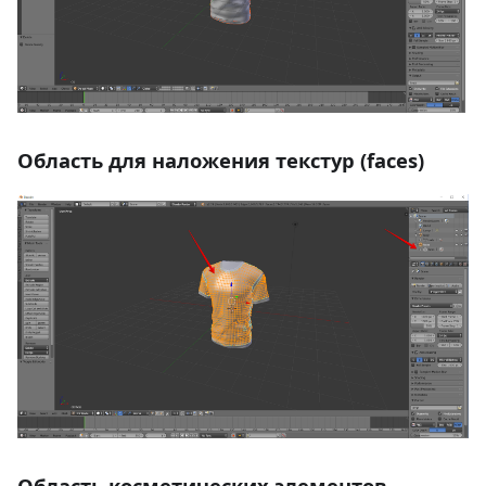
Область для наложения текстур (faces)
Область косметических элементов