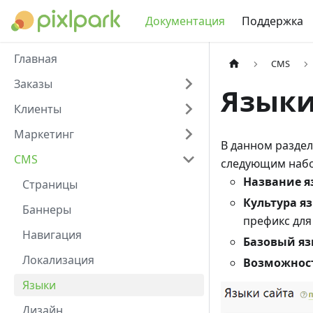
Документация
Поддержка
Главная
CMS
Заказы
Языки
Клиенты
Маркетинг
В данном раздел
CMS
следующим набо
Название я
Страницы
Культура я
Баннеры
префикс для
Навигация
Базовый я
Локализация
Возможност
Языки
Дизайн