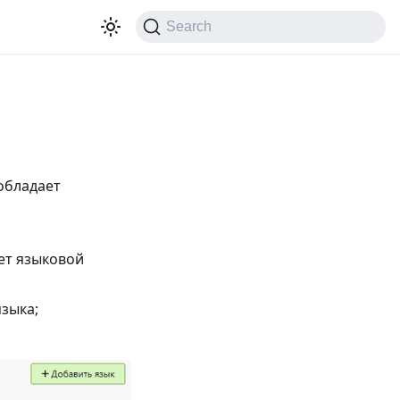
Search
обладает
ет языковой
языка;