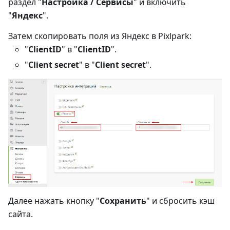
раздел "
Настройка / Сервисы
" и включить
"
Яндекс
".
Затем скопировать поля из Яндекс в Pixlpark:
"
ClientID
" в "
ClientID
".
"
Client secret
" в "
Client secret
".
Далее нажать кнопку "
Сохранить
" и сбросить кэш
сайта.