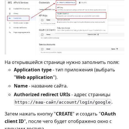
На открывшейся странице нужно заполнить поля:
Application type
- тип приложения (выбрать
"
Web application
").
Name
- название сайта.
Authorized redirect URIs
- адрес страницы
.
https://ваш-сайт/account/login/google
Затем нажать кнопку "
CREATE
" и создать "
OAuth
client ID
", после чего будет отображено окно с
ключами доступа.